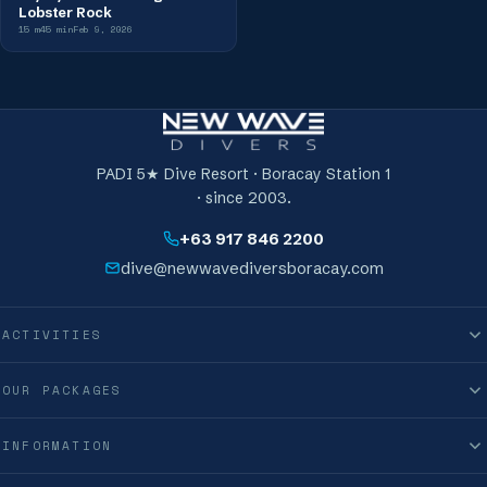
Lobster Rock
15
m
45
min
Feb 9, 2026
PADI 5★ Dive Resort · Boracay Station 1
· since 2003.
+63 917 846 2200
dive@newwavediversboracay.com
ACTIVITIES
OUR PACKAGES
INFORMATION