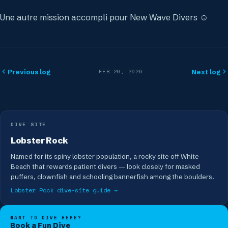
Une autre mission accompli pour New Wave Divers ☺️
Previous log
Next log
FEB 20, 2026
DIVE SITE
Lobster Rock
Named for its spiny lobster population, a rocky site off White
Beach that rewards patient divers — look closely for masked
puffers, clownfish and schooling bannerfish among the boulders.
Lobster Rock
dive-site guide →
WANT TO DIVE HERE?
Book a Fun Dive