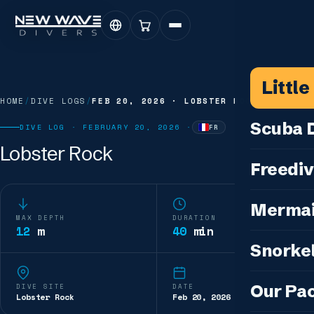
Littl
HOME
/
DIVE LOGS
/
FEB 20, 2026
·
LOBSTER ROCK
Scuba D
DIVE LOG ·
FEBRUARY 20, 2026
·
FR
—
WRITTEN IN
FRENCH
Lobster Rock
Scuba for 
Freediv
For Certifi
Discover F
Mermai
Courses & C
MAX DEPTH
DURATION
Freediving 
12
m
40
min
Diving for 
Cosplay M
Snorkel
Coaching &
Our Special
Cosplay Me
Freediving
Snorkeling
IDC — Inst
Our Pa
DIVE SITE
DATE
Sunset & Wi
Lobster Rock
Feb 20, 2026
Half-Day Is