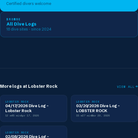
Certified divers welcome
BROWSE
All Dive Logs
18
dive sites
· since 2024
More logs at
Lobster Rock
VIEW ALL
LOBSTER ROCK
LOBSTER ROCK
04/17/2026 Dive Log -
03/20/2026 Dive Log -
Lobster Rock
LOBSTER ROCK
12
m
45
min
Apr 17, 2026
15
m
37
min
Mar 20, 2026
LOBSTER ROCK
02/08/2026 Dive Log -